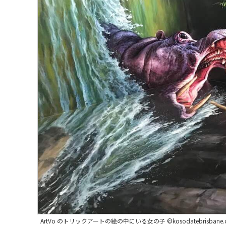
ArtVo のトリックアートの絵の中にいる女の子 ©kosodatebrisbane.