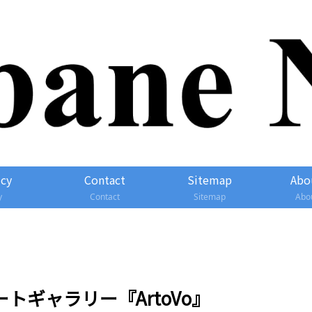
icy
Contact
Sitemap
Abo
y
Contact
Sitemap
Abo
ギャラリー『ArtoVo』