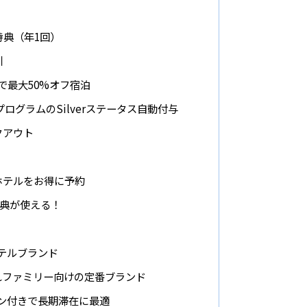
泊特典（年1回）
引
s」で最大50%オフ宿泊
（ALL）プログラムのSilverステータス自動付与
クアウト
ホテルをお得に予約
特典が使える！
ホテルブランド
子連れファミリー向けの定番ブランド
ッチン付きで長期滞在に最適