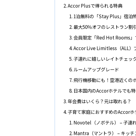
Accor Plusで得られる特典
1泊無料の「Stay Plus」宿
最大50％オフのレストラン割
会員限定「Red Hot Room
Accor Live Limitless
子連れに嬉しいレイトチェッ
ルームアップグレード
飛行機移動にも！空港近くの
日本国内のAccorホテルでも
年会費はいくら？元は取れる？
子育て家庭におすすめのAccor
Novotel（ノボテル） – 
Mantra（マントラ） – キ