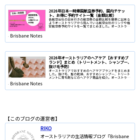
2026年日本一時帰国航空券予約、国内チケッ
ト、お得に予約サイト一覧（金額比較）
各航空会社の日本行きの航空券の金額比較を簡単に出来る
ようオーストラリアから飛んでいる航空会社のリンクや格
安航空券予約サイトを一覧でまとめました。オーストラリ
アの各都市（シドニー、メルボルン、ブリスベン、ケアン
ズ、ゴールドコースト、アデレード、キャンベラ、パー
Brisbane Notes
ス、タスマニア、など）から飛んでいる飛行機。
2026年オーストラリアのヘアケア【おすすめブ
ランド】まとめ（トリートメント、シャンプー、
抜け毛予防）
オーストラリアでおすすめのヘアケアブランドをまとめま
した。抜け毛、髪の乾燥、おすすめシャンプー、トリート
メントに育毛剤などのヘアケア商品を紹介。オーストラリ
アのサロンで使われている質の良い物を厳選。金額、口コ
Brisbane Notes
ミ、割引クーポンありの購入先へ直接リンクできる簡単購
入。
【このブログの運営者】
RIKO
オーストラリアの生活情報ブログ『Brisbane