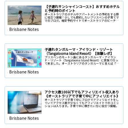
【子連れサンシャインコースト】おすすめホテル
と予約時のポイント
オーストラリアのホテルやアパートメントの予約をする際
に役立つ情報！少しでも節約したいブリスベンの子育てマ
マのブログ。格安予約サイトでオーストラリアのビーチ近
くのホテルを予約する際のポイントを紹介。子連れでオー
ストラリアの宿泊施設に泊まる際にとても役立ちます。
Brisbane Notes
子連れタンガルーマ・アイランド・リゾート
（Tangalooma Island Resort）【体験レポ】
ブリスベンのモートン島にあるタンガルーマ・アイラン
ド・リゾート（Tangalooma Island Resort）に家族で行っ
て来ました。オーストラリアのタンガルーマと言えば『イ
ルカ』で有名。私たちも野生のイルカに餌をあげる体験出
来ました！
Brisbane Notes
アクセス数100以下でもアフィリエイト収入あり
《オーストラリアで子育て中にアフィリエイト》
オーストラリアで子育て中にブログでアフィリエイトをし
ていてアクセス数が少なくてもアフィリエイトでのコミッ
ションは入ります。子育て中に稼ぎたい方に役立つ情報。
Brisbane Notes