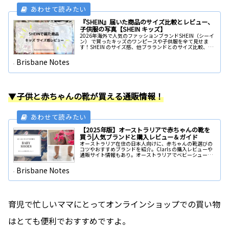
『SHEIN』届いた商品のサイズ比較とレビュー、
子供服の写真【SHEIN キッズ】
2026年海外で人気のファッションブランドSHEIN（シーイ
ン） で買ったキッズのワンピースや子供服を全て見せま
す！SHEIN のサイズ感、他ブラランドとのサイズ比較、お
すすめ、口コミで人気のほぼ完売の商品も多数。SHEIN キ
ッズの洋服購入前にチェック。
Brisbane Notes
▼
子供と赤ちゃんの靴が買える通販情報！
【2025年版】オーストラリアで赤ちゃんの靴を
買う|人気ブランドと購入レビュー＆ガイド
オーストラリア在住の日本人向けに、赤ちゃんの靴選びの
コツやおすすめブランドを紹介。Clarls の購入レビューや
通販サイト情報もあり。オーストラリアでベビーシューズ
を購入したい方の参考になる靴の選び方や具体的で役立つ
情報。
Brisbane Notes
育児で忙しいママにとってオンラインショップでの買い物
はとても便利でおすすめですよ。