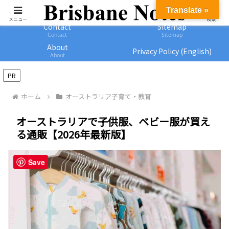
Home
Privacy Policy
Translate »
Home
Privacy Policy
メニュー
検索
Contact
Sitemap
Contact
Sitemap
About
Privacy Policy (English)
About
PR
ホーム
オーストラリア子育て・教育
オーストラリアで子供服、ベビー服が買え
る通販【2026年最新版】
Save